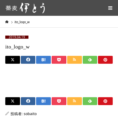
ito_logo_w
2019.04.19
ito_logo_w
投稿者:
sobaito